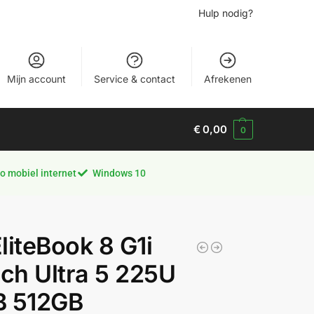
Hulp nodig?
Mijn account
Service & contact
Afrekenen
€
0,00
0
o mobiel internet
Windows 10
liteBook 8 G1i
nch Ultra 5 225U
B 512GB