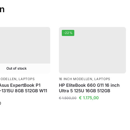
en
-22%
Out of stock
MODELLEN
,
LAPTOPS
16 INCH MODELLEN
,
LAPTOPS
Asus ExpertBook P1
HP EliteBook 660 G11 16 inch
3-1315U 8GB 512GB W11
Ultra 5 125U 16GB 512GB
€
1.175,00
€
1.500,00
0