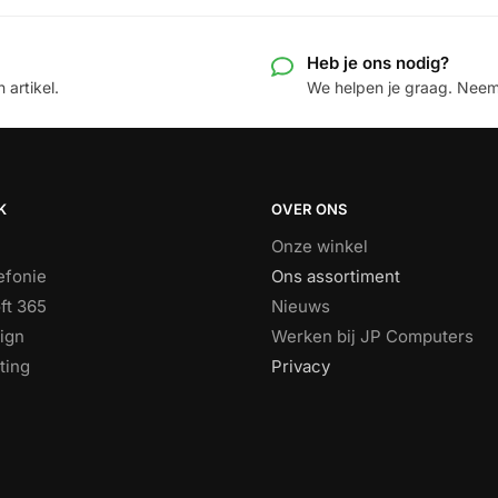
Heb je ons nodig?
 artikel.
We helpen je graag. Neem 
K
OVER ONS
Onze winkel
efonie
Ons assortiment
ft 365
Nieuws
ign
Werken bij JP Computers
ting
Privacy