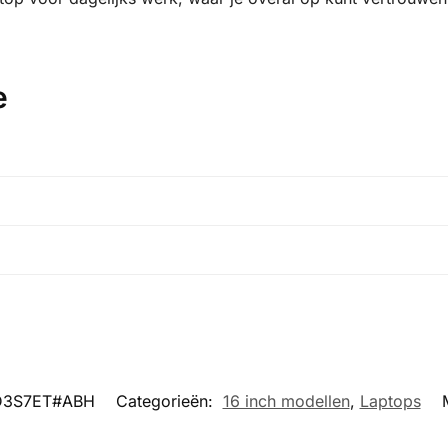
e
D3S7ET#ABH
Categorieën:
16 inch modellen
,
Laptops