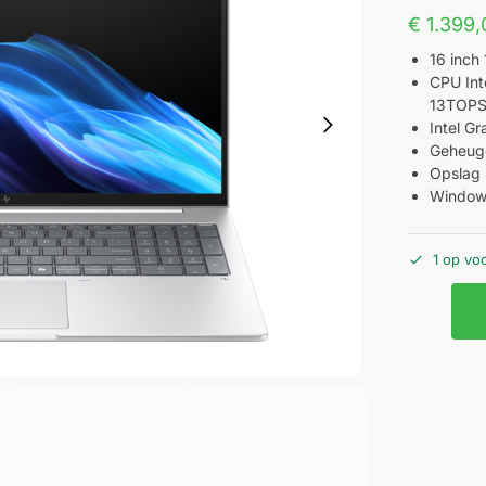
€
1.399,
16 inc
CPU Int
13TOP
Intel G
Geheug
Opslag
Windows
1 op vo