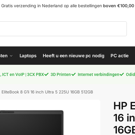
Gratis verzending in Nederland op alle bestellingen
boven €100,00
Zoeken
sten
Laptops
Heeft u een nieuwe pc nodig
PC actie
 ICT en VoIP | 3CX PBX
3D Printen
Internet verbindingen
Odid
 EliteBook 8 G1i 16 inch Ultra 5 225U 16GB 512GB
HP E
16 i
16G