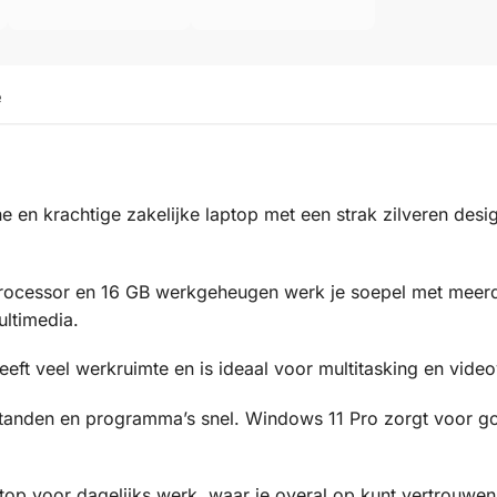
e
 en krachtige zakelijke laptop met een strak zilveren desig
processor en 16 GB werkgeheugen werk je soepel met meerde
ultimedia.
eft veel werkruimte en is ideaal voor multitasking en vide
anden en programma’s snel. Windows 11 Pro zorgt voor goe
ptop voor dagelijks werk, waar je overal op kunt vertrouwen