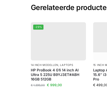
Gerelateerde product
-29%
14 INCH MODELLEN
,
LAPTOPS
15 INCH 
HP ProBook 4 G1i 14 inch AI
Laptop 
Ultra 5 225U B9YJ3ET#ABH
15.6″ i
16GB 512GB
Pro
€
999,00
€
499,0
€
1.399,00