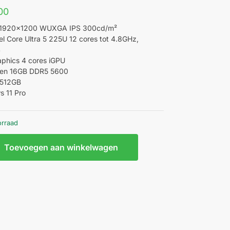
00
h 1920×1200 WUXGA IPS 300cd/m²
el Core Ultra 5 225U 12 cores tot 4.8GHz,
S
raphics 4 cores iGPU
en 16GB DDR5 5600
 512GB
 11 Pro
orraad
Toevoegen aan winkelwagen