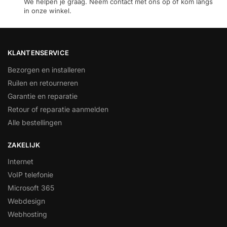
We helpen je graag. Neem contact met ons op of kom langs
in onze winkel.
KLANTENSERVICE
Bezorgen en installeren
Ruilen en retourneren
Garantie en reparatie
Retour of reparatie aanmelden
Alle bestellingen
ZAKELIJK
Internet
VoIP telefonie
Microsoft 365
Webdesign
Webhosting