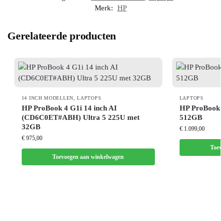
Merk:
HP
Gerelateerde producten
14 INCH MODELLEN
,
LAPTOPS
LAPTOPS
HP ProBook 4 G1i 14 inch AI
HP ProBook 
(CD6C0ET#ABH) Ultra 5 225U met
512GB
32GB
€
1.099,00
€
975,00
Toe
Toevoegen aan winkelwagen