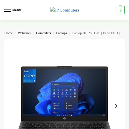
MENU
0
Home
Webshop
Computers
Laptops
Laptop HP 250 G10 | 15.6″ FHD | i5-1334U | 8GB | 512GB | W11 Pro
/
/
/
/