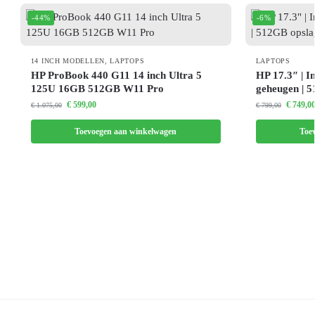
-44%
-6%
14 INCH MODELLEN
,
LAPTOPS
LAPTOPS
HP ProBook 440 G11 14 inch Ultra 5
HP 17.3″ | I
125U 16GB 512GB W11 Pro
geheugen | 
€
599,00
€
749,0
€
1.075,00
€
799,00
Toevoegen aan winkelwagen
Toe