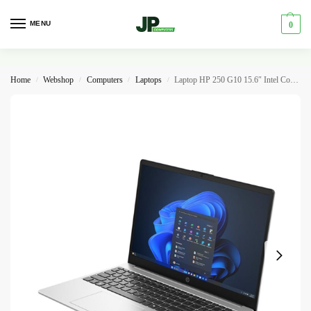
MENU
0
Home
Webshop
Computers
Laptops
Laptop HP 250 G10 15.6″ Intel Core 5 120U 16GB 512GB NVMe
/
/
/
/