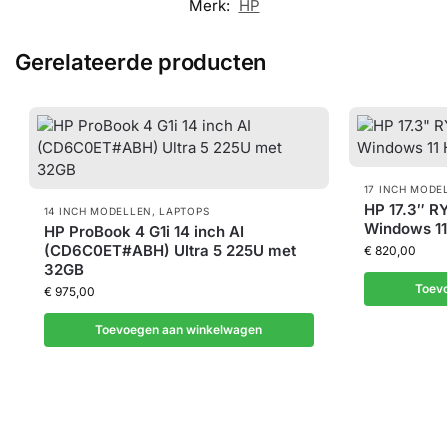
Merk:
HP
Gerelateerde producten
17 INCH MODE
HP 17.3″ R
14 INCH MODELLEN
,
LAPTOPS
Windows 1
HP ProBook 4 G1i 14 inch AI
(CD6C0ET#ABH) Ultra 5 225U met
€
820,00
32GB
Toev
€
975,00
Toevoegen aan winkelwagen