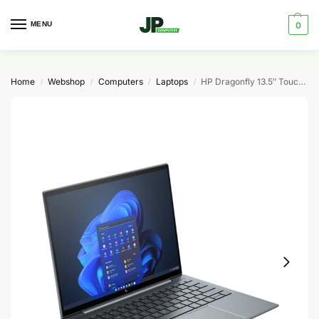
MENU
0
Home
Webshop
Computers
Laptops
HP Dragonfly 13.5″ Touch i7 32GB 512GB 5G eSim
/
/
/
/