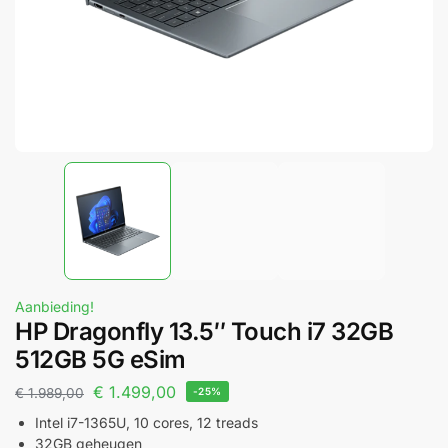
Aanbieding!
HP Dragonfly 13.5″ Touch i7 32GB
512GB 5G eSim
€
1.499,00
€
1.989,00
-25%
Intel i7-1365U, 10 cores, 12 treads
32GB geheugen