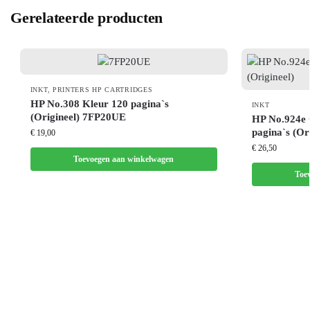
Gerelateerde producten
INKT
,
PRINTERS HP CARTRIDGES
HP No.308 Kleur 120 pagina`s
INKT
(Origineel) 7FP20UE
HP No.924e
pagina`s (Or
€
19,00
€
26,50
Toevoegen aan winkelwagen
Toe