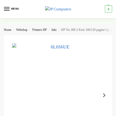
MENU
0
Home
Webshop
Printers HP
Inkt
HP No.308 2-Pack 160/120 pagina´s (Origineel) 6L6S6UE
/
/
/
/