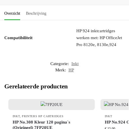
Overzicht
Beschrijving
HP 924 inktcartridges
Compatibiliteit
werken met: HP OfficeJet
Pro 8120e, 8130e,924
Categorie:
Inkt
Merk:
HP
Gerelateerde producten
INKT
,
PRINTERS HP CARTRIDGES
INKT
HP No.308 Kleur 120 pagina`s
HP No.924 Ge
(Origineel) 7FP20UE
€
15,00