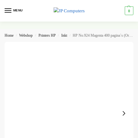
MENU
0
Home
Webshop
Printers HP
Inkt
HP No.924 Magenta 400 pagina`s (Origineel)
/
/
/
/