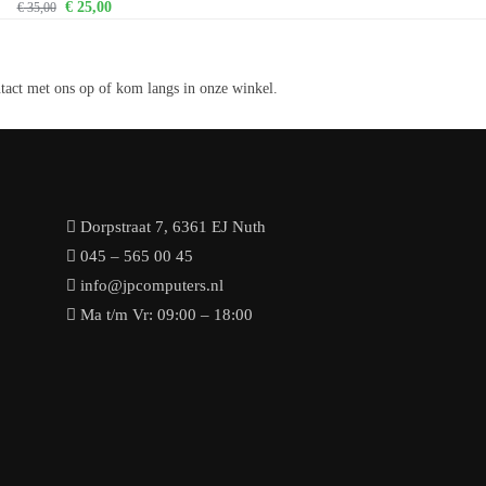
€
25,00
€
35,00
tact met ons op of kom langs in onze winkel.
Dorpstraat 7, 6361 EJ Nuth
045 – 565 00 45
info@jpcomputers.nl
Ma t/m Vr: 09:00 – 18:00