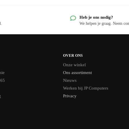
Heb je ons nodig?
l.
We helpen je graag. Neem con
OVER ONS
Onze winkel
nie
Ons assortiment
365
Nieuws
Werken bij JP Computers
g
Privacy