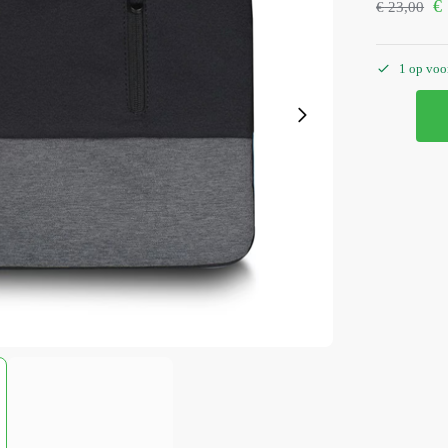
€
€
23,00
1 op voo