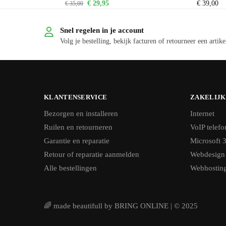
€
29,95
€
39,00
€
35,00
Snel regelen in je account
Volg je bestelling, bekijk facturen of retourneer een artike
KLANTENSERVICE
ZAKELIJK
Bezorgen en installeren
Internet
Ruilen en retourneren
VoIP telefo
Garantie en reparatie
Microsoft 
Retour of reparatie aanmelden
Webdesign
Alle bestellingen
Webhostin
🌈 made beautifull by BRING ONLINE | © 2025