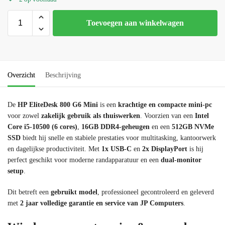
Toevoegen aan winkelwagen
Overzicht
Beschrijving
De
HP EliteDesk 800 G6 Mini
is een
krachtige en compacte mini‑pc
voor zowel
zakelijk gebruik als thuiswerken
. Voorzien van een
Intel
Core i5‑10500 (6 cores)
,
16GB DDR4‑geheugen
en een
512GB NVMe
SSD
biedt hij snelle en stabiele prestaties voor multitasking, kantoorwerk
en dagelijkse productiviteit. Met
1x USB‑C
en
2x DisplayPort
is hij
perfect geschikt voor moderne randapparatuur en een
dual‑monitor
setup
.
Dit betreft een
gebruikt model
, professioneel gecontroleerd en geleverd
met
2 jaar volledige garantie en service van JP Computers
.