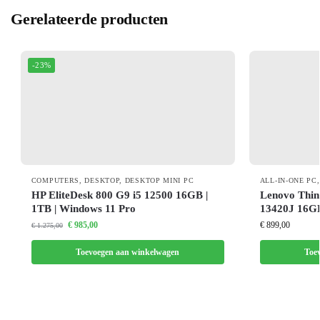
Gerelateerde producten
-23%
COMPUTERS
,
DESKTOP
,
DESKTOP MINI PC
ALL-IN-ONE PC
HP EliteDesk 800 G9 i5 12500 16GB |
Lenovo Thin
1TB | Windows 11 Pro
13420J 16G
€
985,00
€
899,00
€
1.275,00
Toevoegen aan winkelwagen
Toe