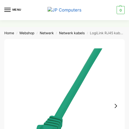
MENU
0
Home
Webshop
Netwerk
Netwerk kabels
LogiLink RJ45 kabel 1.00m Cat6A S/FTP
/
/
/
/