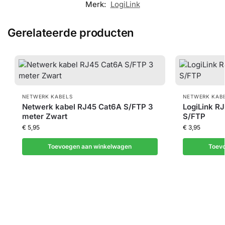
Merk:
LogiLink
Gerelateerde producten
NETWERK KABELS
NETWERK KAB
Netwerk kabel RJ45 Cat6A S/FTP 3
LogiLink R
meter Zwart
S/FTP
€
5,95
€
3,95
Toevoegen aan winkelwagen
Toev